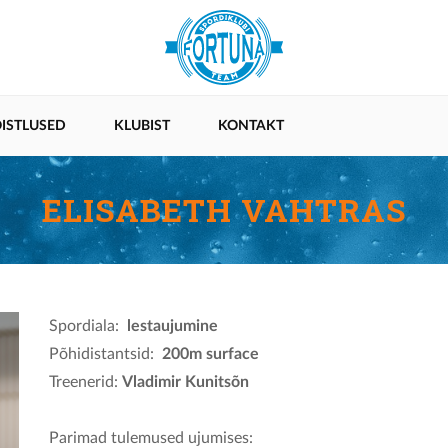
ISTLUSED
KLUBIST
KONTAKT
ELISABETH VAHTRAS
Spordiala:
lestaujumine
Põhidistantsid:
200m surface
Treenerid:
Vladimir Kunitsõn
Parimad tulemused ujumises: