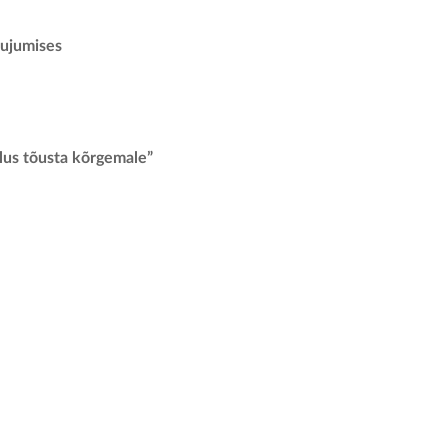
iujumises
alus tõusta kõrgemale”