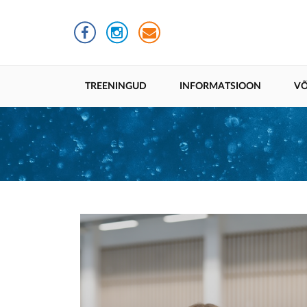
Liigu
edasi
põhisisu
juurde
Põhinavigatsioon
TREENINGUD
INFORMATSIOON
VÕ