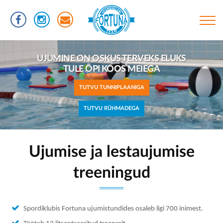
Liigu
edasi
põhisisu
juurde
Põhinavigatsioon
TREENINGUD
SKUS TERVEKS ELUKS
UJUMINE ON O
I KOOS MEIEGA
TULE ÕP
INFORMATSIOON
 TUNNIPLAANIGA
TUTVU
RÜHMAD
U RÜHMADEGA
TUTV
UJUMISTASEMED
KASULIKUD LINGID
VÕISTLUSED
Ujumise ja lestaujumise
KLUBIST
treeningud
TREENERID
SPORTLASED
Spordiklubis Fortuna ujumistundides osaleb ligi 700 inimest.
REKORDID