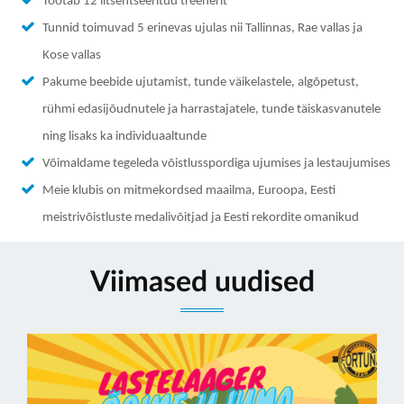
Töötab 12 litsentseeritud treenerit
Tunnid toimuvad 5 erinevas ujulas nii Tallinnas, Rae vallas ja
KONTAKT
Kose vallas
Pakume beebide ujutamist, tunde väikelastele, algõpetust,
rühmi edasijõudnutele ja harrastajatele, tunde täiskasvanutele
ning lisaks ka individuaaltunde
Võimaldame tegeleda võistlusspordiga ujumises ja lestaujumises
Meie klubis on mitmekordsed maailma, Euroopa, Eesti
meistrivõistluste medalivõitjad ja Eesti rekordite omanikud
Viimased uudised