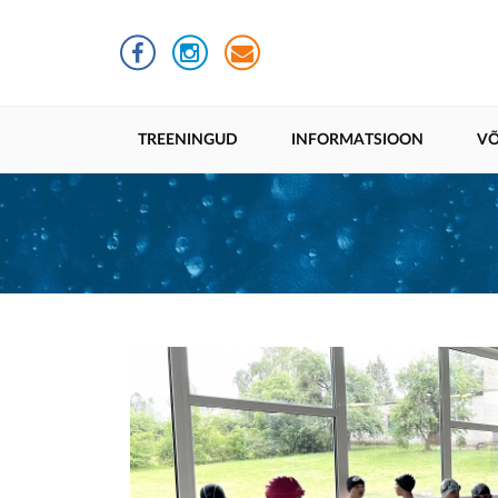
Liigu
edasi
põhisisu
juurde
Põhinavigatsioon
TREENINGUD
INFORMATSIOON
VÕ