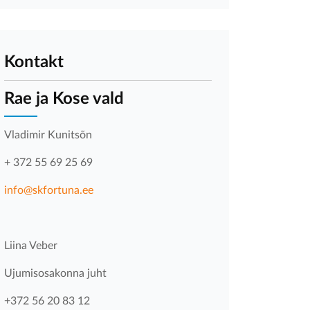
Kontakt
Rae ja Kose vald
Vladimir Kunitsõn
+ 372 55 69 25 69
info@skfortuna.ee
Liina Veber
Ujumisosakonna juht
+372 56 20 83 12