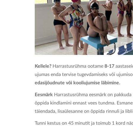
Kellele?
Harrastusrühma ootame
8-17
aastasei
ujumas enda tervise tugevdamiseks või ujumis
edasijõudnute või kooliujumise läbimine.
Eesmärk
Harrastusrühma eesmärk on pakkuda la
õppida kindlamini ennast vees tundma. Esmane ül
täiendada, lisaülesanne on õppida rinnuli ja lib
Tunni kestus on 45 minutit ja toimub 1 kord näd