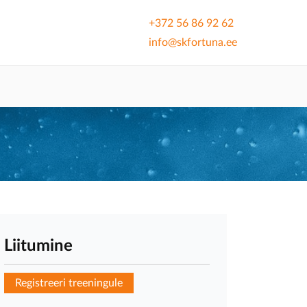
+372 56 86 92 62
info@skfortuna.ee
Liitumine
Registreeri treeningule