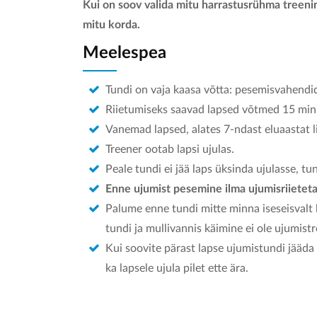
Kui on soov valida mitu harrastusrühma treenin
mitu korda.
Meelespea
Tundi on vaja kaasa võtta: pesemisvahendid,
Riietumiseks saavad lapsed võtmed 15 minu
Vanemad lapsed, alates 7-ndast eluaastat li
Treener ootab lapsi ujulas.
Peale tundi ei jää laps üksinda ujulasse, t
Enne ujumist pesemine ilma ujumisriieteta
Palume enne tundi mitte minna iseseisvalt 
tundi ja mullivannis käimine ei ole ujumist
Kui soovite pärast lapse ujumistundi jääda 
ka lapsele ujula pilet ette ära.