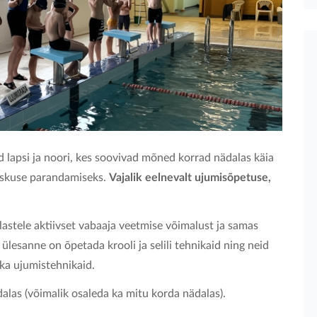
d lapsi ja noori, kes soovivad mõned korrad nädalas käia
oskuse parandamiseks.
Vajalik eelnevalt ujumisõpetuse,
stele aktiivset vabaaja veetmise võimalust ja samas
esanne on õpetada krooli ja selili tehnikaid ning neid
lika ujumistehnikaid.
alas (võimalik osaleda ka mitu korda nädalas).