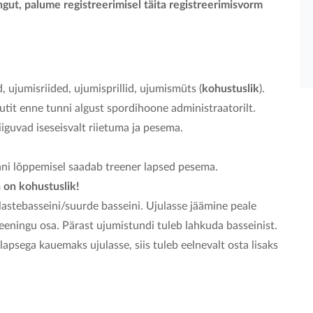
gut, palume registreerimisel täita registreerimisvorm
 ujumisriided, ujumisprillid, ujumismüts (
kohustuslik
).
tit enne tunni algust spordihoone administraatorilt.
iguvad iseseisvalt riietuma ja pesema.
unni lõppemisel saadab treener lapsed pesema.
 on kohustuslik!
lastebasseini/suurde basseini. Ujulasse jäämine peale
reeningu osa. Pärast ujumistundi tuleb lahkuda basseinist.
lapsega kauemaks ujulasse, siis tuleb eelnevalt osta lisaks