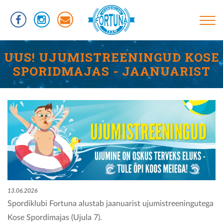
Liigu
edasi
põhisisu
juurde
Põhinavigatsioon
TREENINGUD
UUS! UJUMISTREENINGUD KOSE
SPORIDMAJAS - JAANUARIST
INFORMATSIOON
RÜHMAD
UJUMISTASEMED
KASULIKUD LINGID
VÕISTLUSED
KLUBIST
TREENERID
13.06.2026
Spordiklubi Fortuna alustab jaanuarist ujumistreeningutega
SPORTLASED
Kose Spordimajas (Ujula 7).
REKORDID