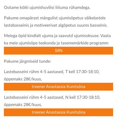
Ootame kõiki ujumishuvilisi liituma rühamdega.
KONTAKT
Pakume omapärast mängulist ujumisõpetus väikelastele
lastebasseinis ja motiveerivat algõpetus suures basseinis.
Meiega õpid kindlalt ujuma ja saavutd ujumisoksuse. Vaata
ka meie ujumisõpe teekonda ja tasememärkide programm
SIIN
Pakume järgmiseid tunde:
Lastebasseini rühm 4-5 aastased, T kell 17:30-18:10,
õppemaks 28€/kuus,
treener Anastassia Kunitsõna
Lastebasseini rühm 4-5 aastased, N kell 17:30-18:10,
õppemaks 28€/kuus,
treener Anastassia Kunitsõna