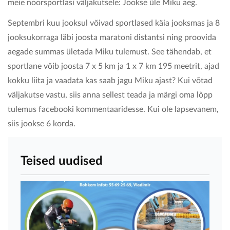
meie noorsportlasi väljakutsele: Jookse üle Miku aeg.
Septembri kuu jooksul võivad sportlased käia jooksmas ja 8
jooksukorraga läbi joosta maratoni distantsi ning proovida
aegade summas ületada Miku tulemust. See tähendab, et
sportlane võib joosta 7 x 5 km ja 1 x 7 km 195 meetrit, ajad
kokku liita ja vaadata kas saab jagu Miku ajast? Kui võtad
väljakutse vastu, siis anna sellest teada ja märgi oma lõpp
tulemus facebooki kommentaaridesse. Kui ole lapsevanem,
siis jookse 6 korda.
Teised uudised