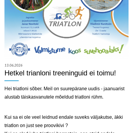
KONTAKT
13.06.2026
Hetkel trianloni treeninguid ei toimu!
Hei triatloni sõber.
Meil on suurepärane uudis - jaanuarist
alustab täiskasvanutele mõeldud triatloni rühm.
Kui sa ei ole veel leidnud endale suveks väljakutse, äkki
triatlon on just see proovikivi ?