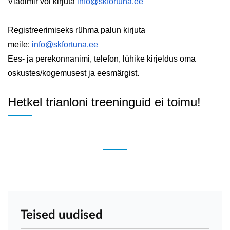
Vladimir või kirjuta
info@skfortuna.ee
Registreerimiseks rühma palun kirjuta
meile:
info@skfortuna.ee
Ees- ja perekonnanimi, telefon, lühike kirjeldus oma
oskustes/kogemusest ja eesmärgist.
Hetkel trianloni treeninguid ei toimu!
Teised uudised