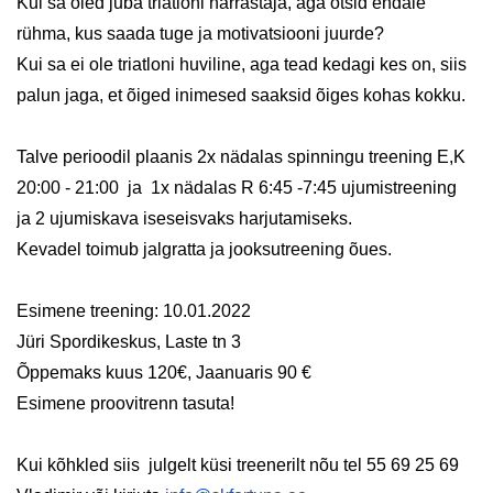
Kui sa oled juba triatloni harrastaja, aga otsid endale
rühma, kus saada tuge ja motivatsiooni juurde?
Kui sa ei ole triatloni huviline, aga tead kedagi kes on, siis
palun jaga, et õiged inimesed saaksid õiges kohas kokku.
Talve perioodil plaanis 2x nädalas spinningu treening E,K
20:00 - 21:00 ja 1x nädalas R 6:45 -7:45 ujumistreening
ja 2 ujumiskava iseseisvaks harjutamiseks.
Kevadel toimub jalgratta ja jooksutreening õues.
Esimene treening: 10.01.2022
Jüri Spordikeskus, Laste tn 3
Õppemaks kuus 120€
,
Jaanuaris 90 €
Esimene proovitrenn tasuta!
Kui kõhkled siis julgelt küsi treenerilt nõu tel 55 69 25 69