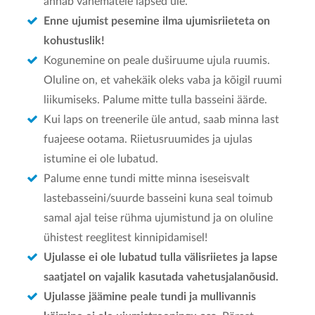
annab vanematele lapsed üle.
Enne ujumist pesemine ilma ujumisriieteta on
kohustuslik!
Kogunemine on peale duširuume ujula ruumis.
Oluline on, et vahekäik oleks vaba ja kõigil ruumi
liikumiseks. Palume mitte tulla basseini äärde.
Kui laps on treenerile üle antud, saab minna last
fuajeese ootama. Riietusruumides ja ujulas
istumine ei ole lubatud.
Palume enne tundi mitte minna iseseisvalt
lastebasseini/suurde basseini kuna seal toimub
samal ajal teise rühma ujumistund ja on oluline
ühistest reeglitest kinnipidamisel!
Ujulasse ei ole lubatud tulla välisriietes ja lapse
saatjatel on vajalik kasutada vahetusjalanõusid.
Ujulasse jäämine peale tundi ja mullivannis