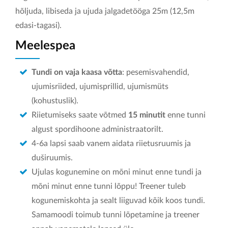
hõljuda, libiseda ja ujuda jalgadetööga 25m (12,5m
edasi-tagasi).
Meelespea
Tundi on vaja kaasa võtta
: pesemisvahendid,
ujumisriided, ujumisprillid, ujumismüts
(kohustuslik).
Riietumiseks saate võtmed
15 minutit
enne tunni
algust spordihoone administraatorilt.
4-6a lapsi saab vanem aidata riietusruumis ja
duširuumis.
Ujulas kogunemine on mõni minut enne tundi ja
mõni minut enne tunni lõppu! Treener tuleb
kogunemiskohta ja sealt liiguvad kõik koos tundi.
Samamoodi toimub tunni lõpetamine ja treener