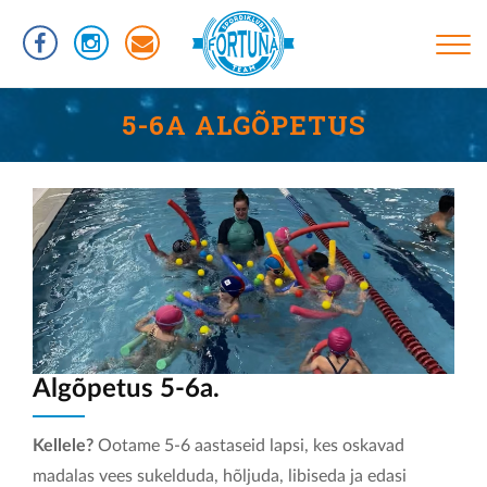
Liigu
edasi
põhisisu
juurde
Põhinavigatsioon
TREENINGUD
5-6A ALGÕPETUS
INFORMATSIOON
RÜHMAD
UJUMISTASEMED
KASULIKUD LINGID
VÕISTLUSED
KLUBIST
Algõpetus 5-6a.
TREENERID
Kellele?
Ootame 5-6 aastaseid lapsi, kes oskavad
SPORTLASED
madalas vees sukelduda, hõljuda, libiseda ja edasi
REKORDID