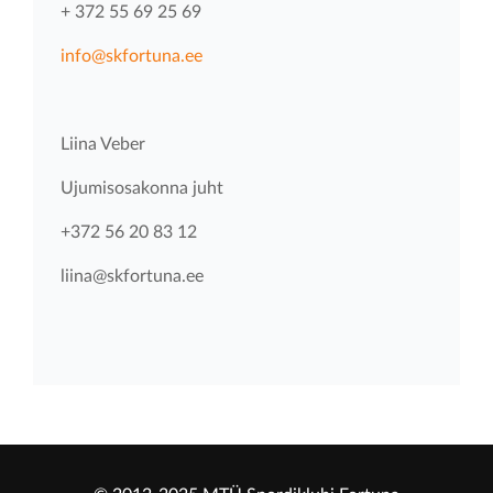
+ 372 55 69 25 69
info@skfortuna.ee
Liina Veber
Ujumisosakonna juht
+372 56 20 83 12
liina@skfortuna.ee