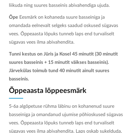
liikuda ning suures basseinis abivahendiga ujuda.
KONTAKT
Õpe
Eesmärk on kohaneda suure basseiniga ja
omandada eelnevalt selgeks saadud oskused sügavas
vees. Õppeaasta lõpuks tunneb laps end turvaliselt
sügavas vees ilma abivahendita.
Tunni kestus on Jüris ja Kosel 45 minutit (30 minutit
suures basseinis + 15 minutit väikses basseinis).
Järvekülas toimub tund 40 minutit ainult suures
basseinis.
Õppeaasta lõppeesmärk
5-6a algõpetuse rühma läbinu on kohanenud suure
basseiniga ja omandanud ujumise põhioskused sügavas
vees. Õppeaasta lõpuks tunneb laps end turvaliselt
sügavas vees ilma abivahendita. Laps oskab sukelduda,