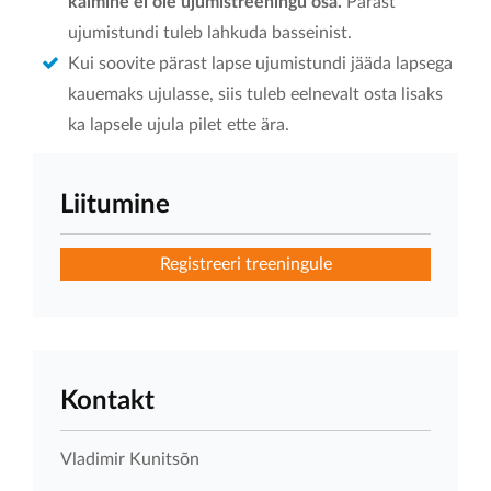
käimine ei ole ujumistreeningu osa.
Pärast
ujumistundi tuleb lahkuda basseinist.
Kui soovite pärast lapse ujumistundi jääda lapsega
kauemaks ujulasse, siis tuleb eelnevalt osta lisaks
ka lapsele ujula pilet ette ära.
Liitumine
Registreeri treeningule
Kontakt
Vladimir Kunitsõn