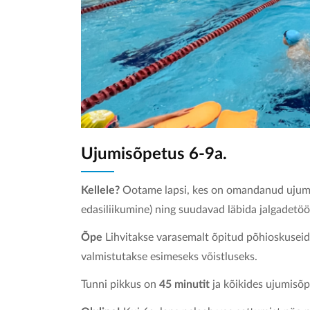
Ujumisõpetus 6-9a.
Kellele?
Ootame lapsi, kes on omandanud ujumis
edasiliikumine) ning suudavad läbida jalgadetöö
Õpe
Lihvitakse varasemalt õpitud põhioskuseid s
valmistutakse esimeseks võistluseks.
Tunni pikkus on
45 minutit
ja kõikides ujumis