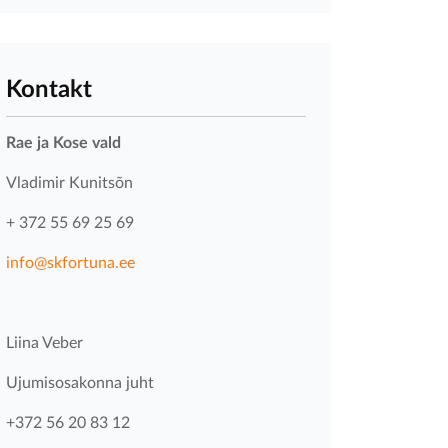
Kontakt
Rae ja Kose vald
Vladimir Kunitsõn
+ 372 55 69 25 69
info@skfortuna.ee
Liina Veber
Ujumisosakonna juht
+372 56 20 83 12