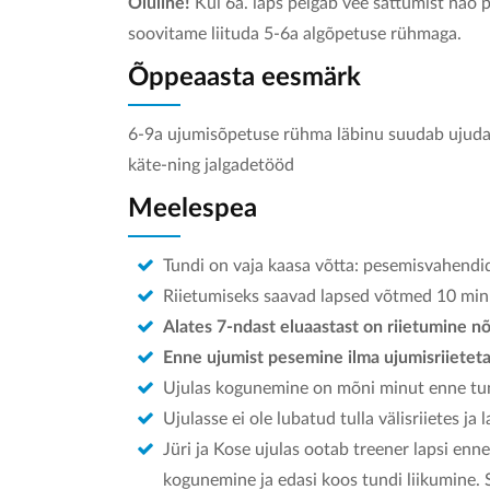
Oluline!
Kui 6a. laps pelgab vee sattumist näo 
soovitame liituda 5-6a algõpetuse rühmaga.
Õppeaasta eesmärk
6-9a ujumisõpetuse rühma läbinu suudab ujuda 
käte-ning jalgadetööd
Meelespea
Tundi on vaja kaasa võtta: pesemisvahendid,
Riietumiseks saavad lapsed võtmed 10 minu
Alates 7-ndast eluaastast on riietumine n
Enne ujumist pesemine ilma ujumisriietet
Ujulas kogunemine on mõni minut enne tun
Ujulasse ei ole lubatud tulla välisriietes ja
Jüri ja Kose ujulas ootab treener lapsi enn
kogunemine ja edasi koos tundi liikumine