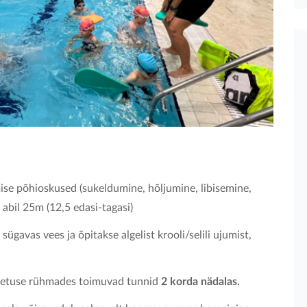
e põhioskused (sukeldumine, hõljumine, libisemine,
 abil 25m (12,5 edasi-tagasi)
ügavas vees ja õpitakse algelist krooli/selili ujumist,
õpetuse rühmades toimuvad tunnid
2 korda nädalas.