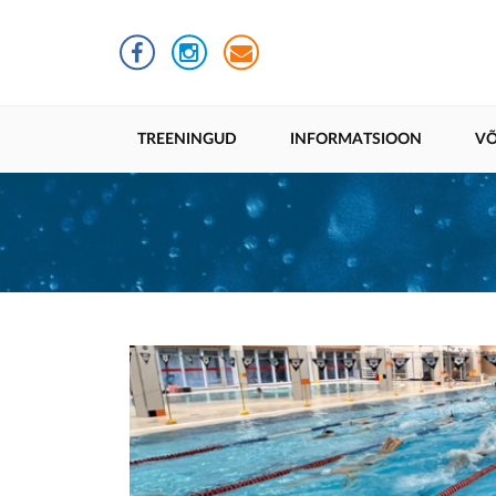
Liigu
edasi
põhisisu
juurde
Põhinavigatsioon
TREENINGUD
INFORMATSIOON
VÕ