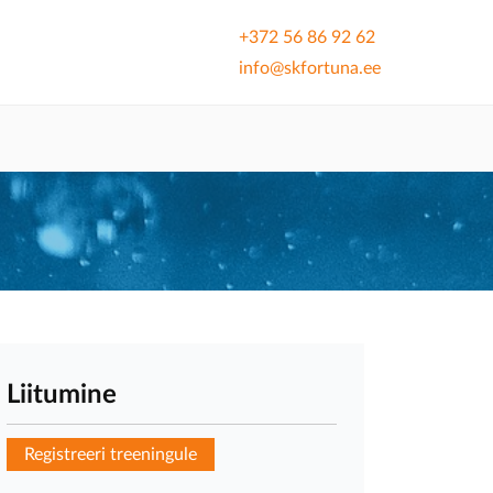
+372 56 86 92 62
info@skfortuna.ee
Liitumine
Registreeri treeningule