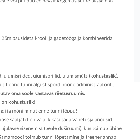
peale või puudub eelnevalt kogemus suure basseiniga -
25m pausideta krooli jalgadetööga ja kombineerida
 ujumisriided, ujumisprillid, ujumismüts (
kohustuslik
).
tit enne tunni algust spordihoone administraatorilt.
õutav oma soole vastavas riietusruumis.
a on kohustuslik!
di ja mõni minut enne tunni lõppu!
 lapse saatjatel on vajalik kasutada vahetusjalanõusid.
e ujulasse sisenemist (peale duširuumi), kus toimub ühine
. Samamoodi toimub tunni lõpetamine ja treener annab