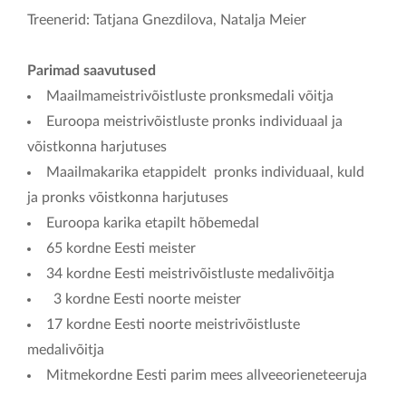
Treenerid: Tatjana Gnezdilova, Natalja Meier
Parimad saavutused
Maailmameistrivõistluste pronksmedali võitja
Euroopa meistrivõistluste pronks individuaal ja
võistkonna harjutuses
Maailmakarika etappidelt pronks individuaal, kuld
ja pronks võistkonna harjutuses
Euroopa karika etapilt hõbemedal
65 kordne Eesti meister
34 kordne Eesti meistrivõistluste medalivõitja
3 kordne Eesti noorte meister
17 kordne Eesti noorte meistrivõistluste
medalivõitja
Mitmekordne Eesti parim mees allveeorieneteeruja