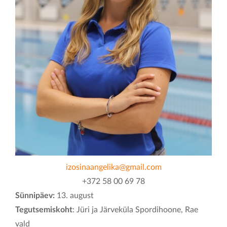
KONTAKT
izosinaangelika@gmail.com
+372 58 00 69 78
Sünnipäev:
13. august
Tegutsemiskoht
: Jüri ja Järveküla Spordihoone, Rae
vald