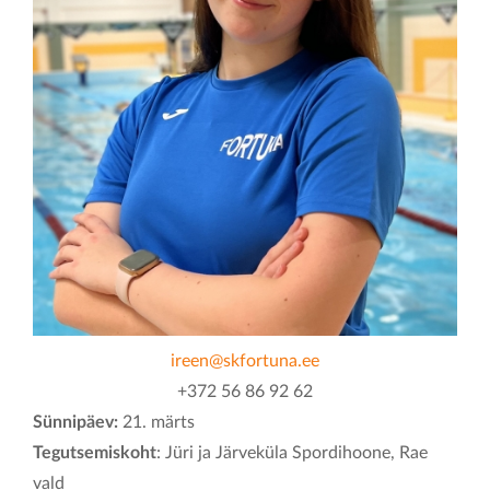
KONTAKT
ireen@skfortuna.ee
+372 56 86 92 62
Sünnipäev:
21. märts
Tegutsemiskoht
: Jüri ja Järveküla Spordihoone, Rae
vald