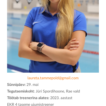
KONTAKT
laureta.tammepold@gmail.com
Sünnipäev:
29. mai
Tegutsemiskoht
: Jüri Spordihoone, Rae vald
Töötab treenerina alates:
2023. aastast
EKR 4 taseme ujumistreener