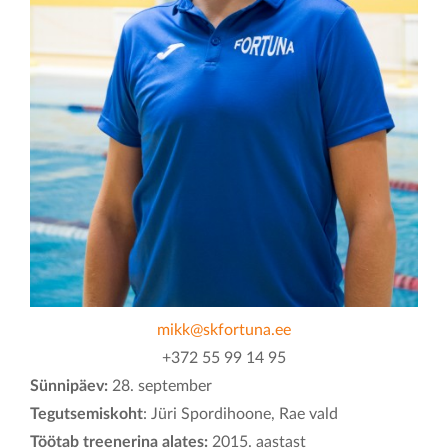
KONTAKT
mikk@skfortuna.ee
+372 55 99 14 95
Sünnipäev:
28. september
Tegutsemiskoht
: Jüri Spordihoone, Rae vald
Töötab treenerina alates:
2015. aastast