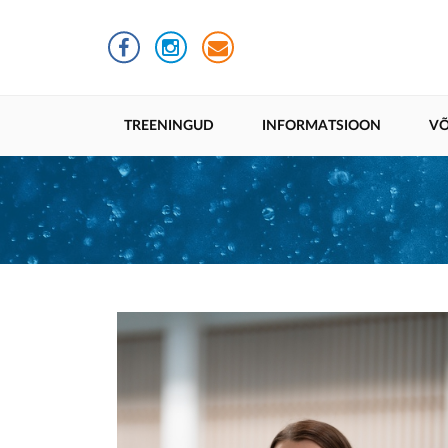
Liigu
edasi
põhisisu
juurde
Põhinavigatsioon
TREENINGUD
INFORMATSIOON
VÕ