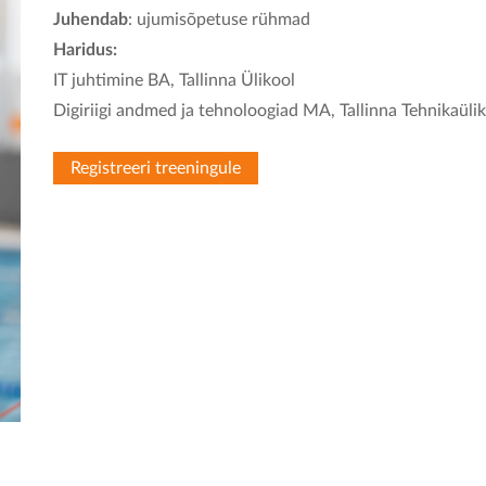
Juhendab
: ujumisõpetuse rühmad
Haridus:
IT juhtimine BA, Tallinna Ülikool
Digiriigi andmed ja tehnoloogiad MA, Tallinna Tehnikaülik
Registreeri treeningule