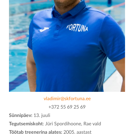
KONTAKT
vladimir@skfortuna.ee
+372 55 69 25 69
Sünnipäev:
13. juuli
Tegutsemiskoht
: Jüri Spordihoone, Rae vald
Töötab treenerina alates:
2005. aastast